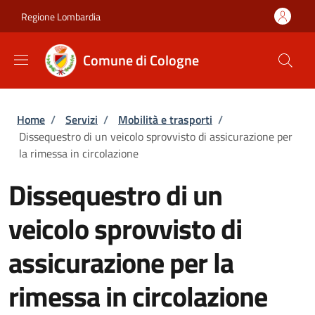
Salta al contenuto principale
Skip to footer content
Regione Lombardia
Comune di Cologne
Briciole di pane
Home
/
Servizi
/
Mobilità e trasporti
/
Dissequestro di un veicolo sprovvisto di assicurazione per
la rimessa in circolazione
Dissequestro di un
veicolo sprovvisto di
assicurazione per la
rimessa in circolazione