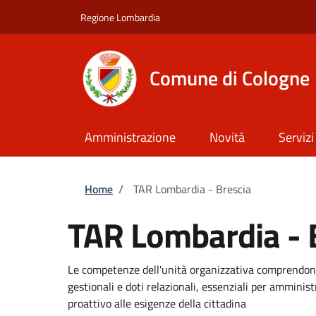
Salta al contenuto principale
Skip to footer content
Regione Lombardia
Comune di Cologne
Amministrazione
Novità
Servizi
Briciole di pane
Home
/
TAR Lombardia - Brescia
TAR Lombardia - 
Le competenze dell'unità organizzativa comprendono
gestionali e doti relazionali, essenziali per amminis
proattivo alle esigenze della cittadina