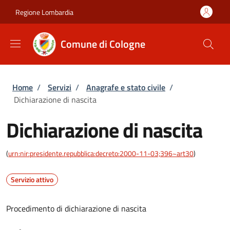
Salta al contenuto principale
Skip to footer content
Regione Lombardia
Comune di Cologne
Briciole di pane
Home
/
Servizi
/
Anagrafe e stato civile
/
Dichiarazione di nascita
Dichiarazione di nascita
(
urn:nir:presidente.repubblica:decreto:2000-11-03;396~art30
)
Servizio attivo
Procedimento di dichiarazione di nascita