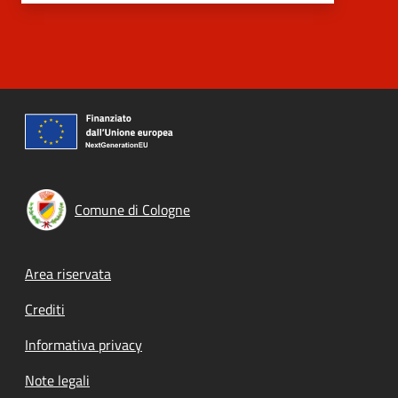
Comune di Cologne
Footer menu
Area riservata
Crediti
Informativa privacy
Note legali