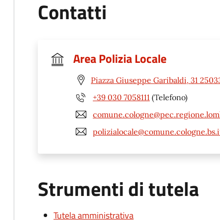
Contatti
Area Polizia Locale
Piazza Giuseppe Garibaldi, 31 2503
+39 030 7058111
(Telefono)
comune.cologne@pec.regione.lomb
polizialocale@comune.cologne.bs.i
Strumenti di tutela
Tutela amministrativa