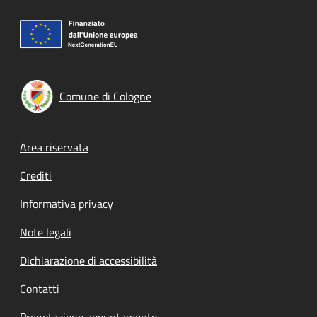
Comune di Cologne
Footer menu
Area riservata
Crediti
Informativa privacy
Note legali
Dichiarazione di accessibilità
Contatti
Prenotazione appuntamento