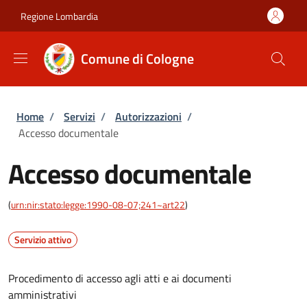
Salta al contenuto principale
Skip to footer content
Regione Lombardia
Comune di Cologne
Briciole di pane
Home
/
Servizi
/
Autorizzazioni
/
Accesso documentale
Accesso documentale
(
urn:nir:stato:legge:1990-08-07;241~art22
)
Servizio attivo
Procedimento di accesso agli atti e ai documenti
amministrativi