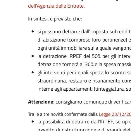
dell'Agenzia delle Entrate
.
In sintesi, è previsto che:
si possono detrarre dall'imposta sul reddit
di abitazione (compreso loro pertinenze) e
ogni unità immobiliare sulla quale vengono 
la detrazione IRPEF del 50% per gli inter
detrazione tornerà al 36% e la spesa massi
gli interventi per i quali spetta lo scont
straordinaria, restauro e risanamento cons
interne agli appartamenti (tinteggiatura, s
Attenzione
: consigliamo comunque di verificare
Tra le altre novità confermate dalla
Legge 23/12/20
la possibilità di detrarre dall'IRPEF, sempr
oggetto di ristrutturazione e di grandi elet