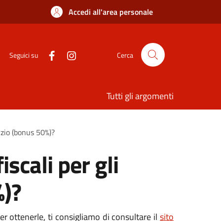
Accedi all'area personale
Seguici su
Cerca
Tutti gli argomenti
lizio (bonus 50%)?
scali per gli
%)?
er ottenerle, ti consigliamo di consultare il
sito