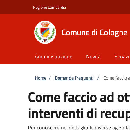
Salta al contenuto principale
Skip to footer content
Regione Lombardia
Comune di Cologne
Amministrazione
Novità
Servizi
Briciole di pane
Home
/
Domande frequenti
/
Come faccio ad
Come faccio ad ott
interventi di recu
Per conoscere nel dettaglio le diverse agevolaz