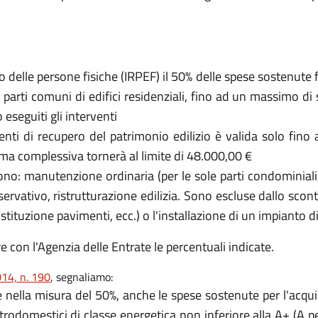
o delle persone fisiche (IRPEF) il 50% delle spese sostenute 
 parti comuni di edifici residenziali, fino ad un massimo d
eseguiti gli interventi
venti di recupero del patrimonio edilizio è valida solo fin
ma complessiva tornerà al limite di 48.000,00 €
o sono: manutenzione ordinaria (per le sole parti condominia
ervativo, ristrutturazione edilizia. Sono escluse dallo sco
ostituzione pavimenti, ecc.) o l'installazione di un impianto 
 con l'Agenzia delle Entrate le percentuali indicate.
14, n. 190
, segnaliamo:
e nella misura del 50%, anche le spese sostenute per l'acquis
trodomestici di classe energetica non inferiore alla A+ (A per