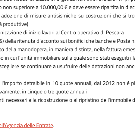
on superiore a 10.000,00 € e deve essere ripartita in dieci
i adozione di misure antisismiche su costruzioni che si tr
tà produttive)
unicazione di inizio lavori al Centro operativo di Pescara
4%) della ritenuta d'acconto sui bonifici che banche e Poste 
osto della manodopera, in maniera distinta, nella fattura eme
o in cui l'unità immobiliare sulla quale sono stati eseguiti i 
egliere se continuare a usufruire delle detrazioni non ancora 
ire l'importo detraibile in 10 quote annuali; dal 2012 non è p
ttivamente, in cinque o tre quote annuali
ti necessari alla ricostruzione o al ripristino dell'immobile
ell'Agenzia delle Entrate
.