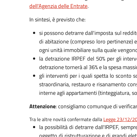
dell'Agenzia delle Entrate
.
In sintesi, è previsto che:
si possono detrarre dall'imposta sul reddit
di abitazione (compreso loro pertinenze) e
ogni unità immobiliare sulla quale vengono 
la detrazione IRPEF del 50% per gli inter
detrazione tornerà al 36% e la spesa massi
gli interventi per i quali spetta lo scont
straordinaria, restauro e risanamento cons
interne agli appartamenti (tinteggiatura, s
Attenzione
: consigliamo comunque di verificare
Tra le altre novità confermate dalla
Legge 23/12/20
la possibilità di detrarre dall'IRPEF, sempr
oggetto di ristrutturazione e di grandi elet