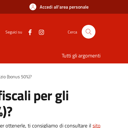
Accedi all'area personale
Seguici su
Cerca
Tutti gli argomenti
lizio (bonus 50%)?
scali per gli
%)?
er ottenerle, ti consigliamo di consultare il
sito