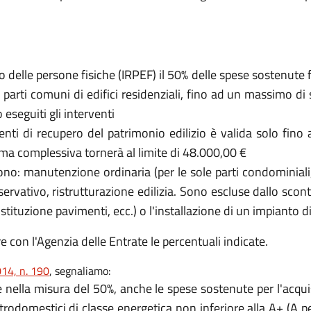
o delle persone fisiche (IRPEF) il 50% delle spese sostenute 
 parti comuni di edifici residenziali, fino ad un massimo d
eseguiti gli interventi
venti di recupero del patrimonio edilizio è valida solo fin
ma complessiva tornerà al limite di 48.000,00 €
o sono: manutenzione ordinaria (per le sole parti condominia
ervativo, ristrutturazione edilizia. Sono escluse dallo sco
ostituzione pavimenti, ecc.) o l'installazione di un impianto 
 con l'Agenzia delle Entrate le percentuali indicate.
14, n. 190
, segnaliamo:
e nella misura del 50%, anche le spese sostenute per l'acquis
trodomestici di classe energetica non inferiore alla A+ (A per