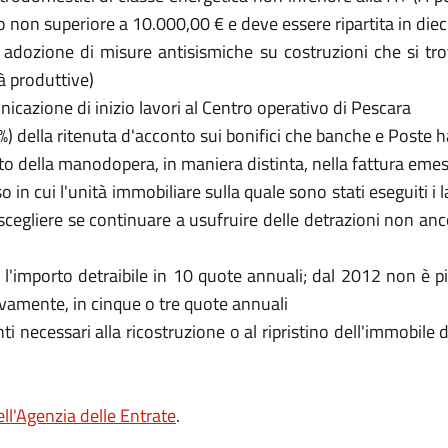
on superiore a 10.000,00 € e deve essere ripartita in dieci
i adozione di misure antisismiche su costruzioni che si tr
tà produttive)
unicazione di inizio lavori al Centro operativo di Pescara
4%) della ritenuta d'acconto sui bonifici che banche e Poste 
osto della manodopera, in maniera distinta, nella fattura eme
o in cui l'unità immobiliare sulla quale sono stati eseguiti i 
egliere se continuare a usufruire delle detrazioni non ancora 
ire l'importo detraibile in 10 quote annuali; dal 2012 non è p
ttivamente, in cinque o tre quote annuali
ti necessari alla ricostruzione o al ripristino dell'immobile
ell'Agenzia delle Entrate
.