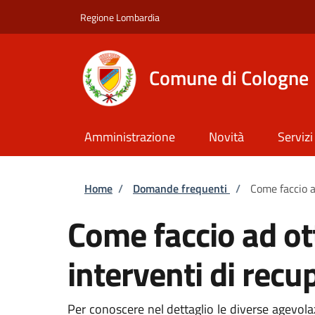
Salta al contenuto principale
Skip to footer content
Regione Lombardia
Comune di Cologne
Amministrazione
Novità
Servizi
Briciole di pane
Home
/
Domande frequenti
/
Come faccio ad
Come faccio ad ott
interventi di recu
Per conoscere nel dettaglio le diverse agevolaz