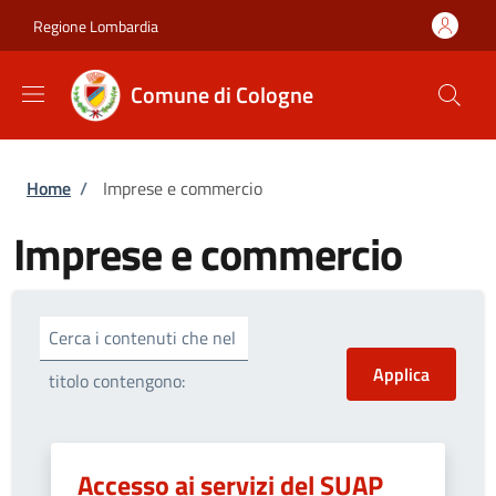
Salta al contenuto principale
Skip to footer content
Regione Lombardia
Comune di Cologne
Briciole di pane
Home
/
Imprese e commercio
Imprese e commercio
Cerca i contenuti che nel
titolo contengono:
Accesso ai servizi del SUAP