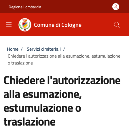
Salta al contenuto principale
Skip to footer content
Regione Lombardia
Comune di Cologne
Briciole di pane
Home
/
Servizi cimiteriali
/
Chiedere l'autorizzazione alla esumazione, estumulazione
o traslazione
Chiedere l'autorizzazione
alla esumazione,
estumulazione o
traslazione