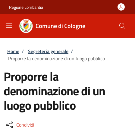
Salta al contenuto principale
Skip to footer content
Regione Lombardia
Comune di Cologne
Briciole di pane
Home
/
Segreteria generale
/
Proporre la denominazione di un luogo pubblico
Proporre la
denominazione di un
luogo pubblico
Condividi