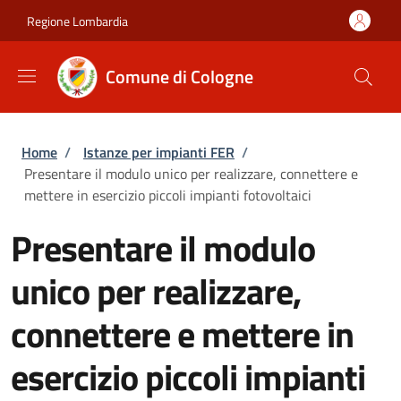
Salta al contenuto principale
Skip to footer content
Regione Lombardia
Comune di Cologne
Briciole di pane
Home
/
Istanze per impianti FER
/
Presentare il modulo unico per realizzare, connettere e
mettere in esercizio piccoli impianti fotovoltaici
Presentare il modulo
unico per realizzare,
connettere e mettere in
esercizio piccoli impianti