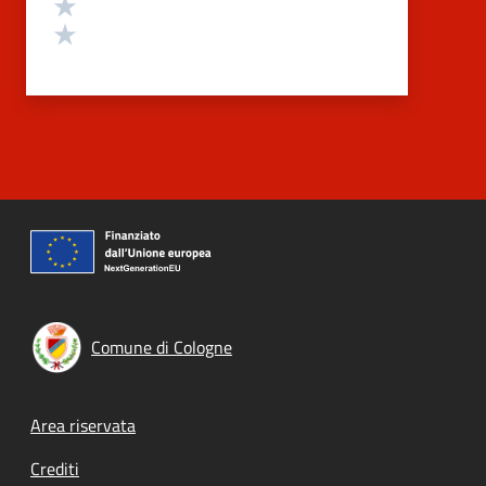
Valuta 2 stelle su 5
Valuta 1 stelle su 5
Comune di Cologne
Footer menu
Area riservata
Crediti